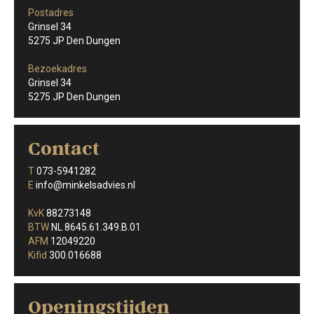
Postadres
Grinsel 34
5275 JP Den Dungen
Bezoekadres
Grinsel 34
5275 JP Den Dungen
Contact
T
073-5941282
E
info@minkelsadvies.nl
KvK
88273148
BTW
NL 8645.61.349.B.01
AFM
12049220
Kifid
300.016688
Openingstijden