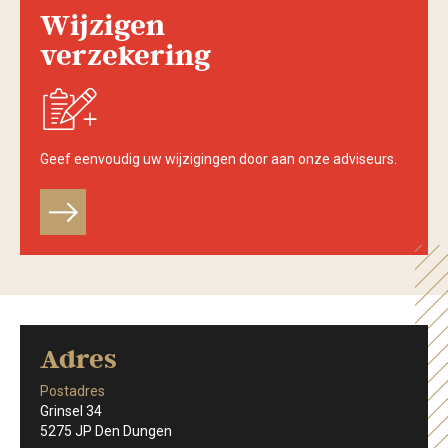
Wijzigen
verzekering
Geef eenvoudig uw wijzigingen door aan onze adviseurs.
r
Adres
Postadres
Grinsel 34
5275 JP Den Dungen