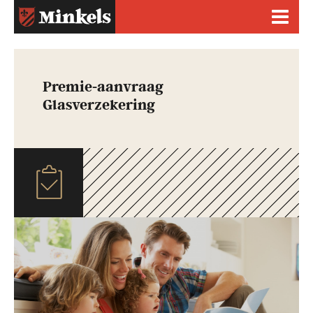
Premie-aanvraag
Glasverzekering